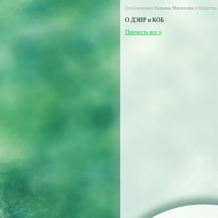
Опубликовано
Татьяна Милохова
в
Общество
О ДЭИР и КОБ
Прочесть все »