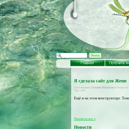
Поиск
Я сделала сайт для Жени
Опубликовано
Татьяна Милохова
в
Общество
Tags:
сайт
Ещё и на этом конструкторе. Тож
Прочесть все »
Новости